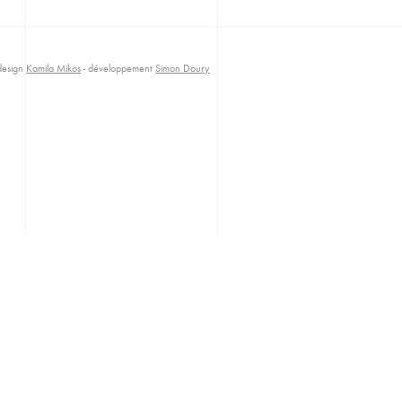
 design
Kamila Mikos
- développement
Simon Doury