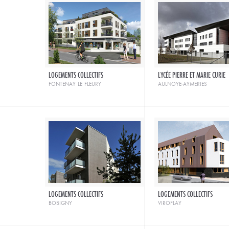
LOGEMENTS COLLECTIFS
LYCÉE PIERRE ET MARIE CURIE
fontenay le fleury
aulnoye-aymeries
LOGEMENTS COLLECTIFS
LOGEMENTS COLLECTIFS
bobigny
viroflay