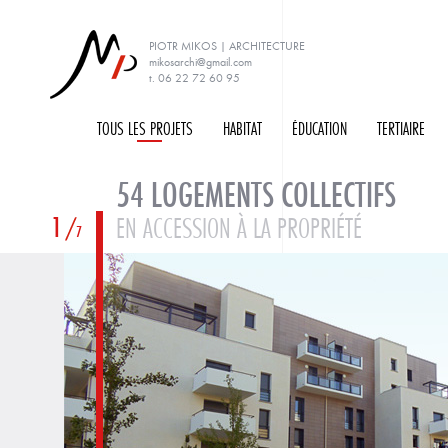
PIOTR MIKOS | ARCHITECTURE
mikosarchi@gmail.com
t. 06 22 72 60 95
TOUS LES PROJETS
H
ABITAT
É
DUCATION
T
ERTIAIRE
54 LOGEMENTS COLLECTIFS
1
EN ACCESSION À LA PROPRIÉTÉ
7
PRÉCÉDENT