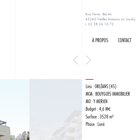
Rue Verte - Bel Air
45260 Vieilles Maisons sur Joudry
t. 02 38 26 10 72
À PROPOS
CONTACT
PROJET SUIVANT
PROJET PRÉCÉDENT
Lieu : ORLÉANS (45)
MOA : BOUYGUES IMMOBILIER
MO : Y MERIEN
Budget : 4,6 M
€
Surface : 3528 m²
Phase : Livré
SUIVANT